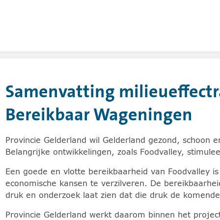
r
ar de website van de provinc
Samenvatting milieueffect
en en de pijltoets rechts voor het uitklappen van de sub
Bereikbaar Wageningen
Provincie Gelderland wil Gelderland gezond, schoon
Belangrijke ontwikkelingen, zoals Foodvalley, stimule
Een goede en vlotte bereikbaarheid van Foodvalley 
economische kansen te verzilveren. De bereikbaarhe
druk en onderzoek laat zien dat die druk de komend
Provincie Gelderland werkt daarom binnen het proje