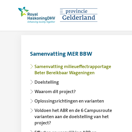
Royal HaskoningDHV, enhancing society togethe
Klik hier om na
Samenvatting MER BBW
Gebruik de pijltoets links voor het inklapp
Samenvatting milieueffectrapportage
Beter Bereikbaar Wageningen
Doelstelling
Waarom dit project?
Oplossingsrichtingen en varianten
Voldoen het ABR en de 6 Campusroute
varianten aan de doelstelling van het
project?