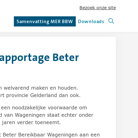
Bezoek onze site
(nieuw ve
ie Gelderland te gaan.
Samenvatting MER BBW
Downloads
Zoeken (nie
(huidige pagina)
rapportage Beter
lijsten. Schermlezers kunnen dit gedrag beïnvloeden in d
 en welvarend maken en houden.
ert provincie Gelderland dan ook.
is een noodzakelijke voorwaarde om
id van Wageningen staat echter onder
e jaren verder toeneemt.
ct Beter Bereikbaar Wageningen aan een