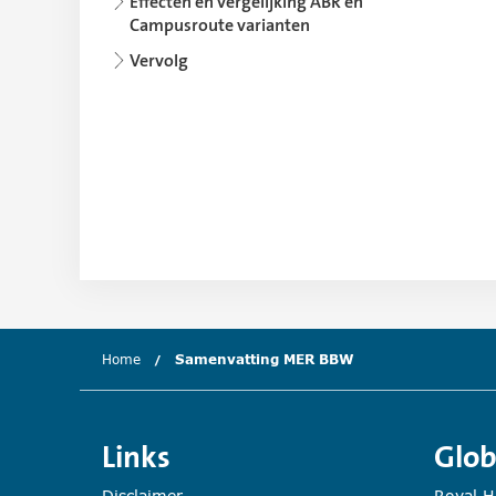
Effecten en vergelijking ABR en
Campusroute varianten
Vervolg
Home
Samenvatting MER BBW
(huidige hoofdstuk
Links
Glob
Disclaimer
Royal 