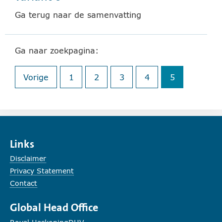
Ga terug naar de samenvatting
Ga naar zoekpagina:
Vorige
1
2
3
4
5
pagina
pagina
(huidige pag
Links
Disclaimer
Privacy Statement
Contact
Global Head Office