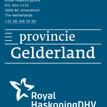
Royal HaskoningDHV
P.O. Box 1132
3800 BC Amersfoort
The Netherlands
+31 88 348 20 00