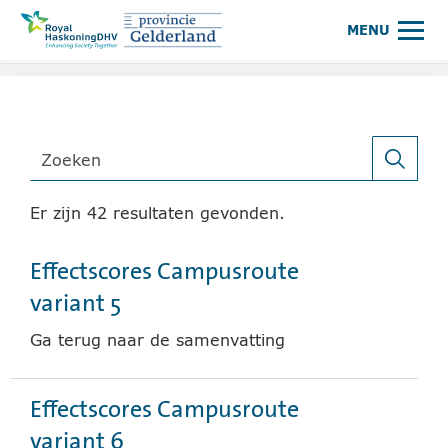
Royal HaskoningDHV, enhancing society together
Klik hier om naar de websi
MENU
Zoeken
(BIJ 
Er zijn 42 resultaten gevonden.
Effectscores Campusroute
variant 5
Ga terug naar de samenvatting
Effectscores Campusroute
variant 6